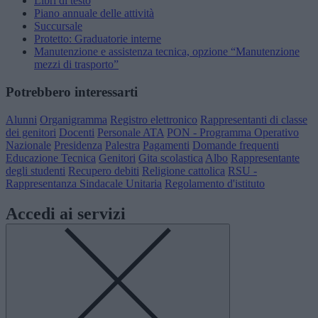
Libri di testo
Piano annuale delle attività
Succursale
Protetto: Graduatorie interne
Manutenzione e assistenza tecnica, opzione “Manutenzione
mezzi di trasporto”
Potrebbero interessarti
Alunni
Organigramma
Registro elettronico
Rappresentanti di classe
dei genitori
Docenti
Personale ATA
PON - Programma Operativo
Nazionale
Presidenza
Palestra
Pagamenti
Domande frequenti
Educazione Tecnica
Genitori
Gita scolastica
Albo
Rappresentante
degli studenti
Recupero debiti
Religione cattolica
RSU -
Rappresentanza Sindacale Unitaria
Regolamento d'istituto
Accedi ai servizi