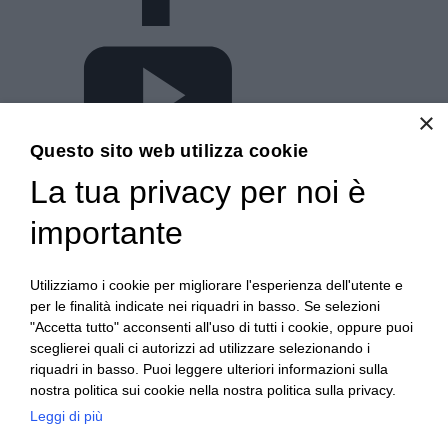
×
Questo sito web utilizza cookie
La tua privacy per noi è
importante
Utilizziamo i cookie per migliorare l'esperienza dell'utente e
per le finalità indicate nei riquadri in basso. Se selezioni
"Accetta tutto" acconsenti all'uso di tutti i cookie, oppure puoi
Indirizzo:
Corso Novara, 65 - Torino
sceglierei quali ci autorizzi ad utilizzare selezionando i
riquadri in basso. Puoi leggere ulteriori informazioni sulla
Centralino:
0112482089
nostra politica sui cookie nella nostra politica sulla privacy.
Email:
tori04000l@istruzione.it
Posta elettronica certificata (PEC):
Leggi di più
tori04000l@pec.istruzione.it