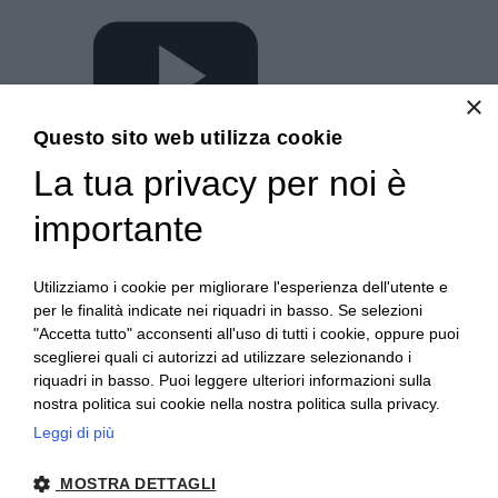
×
Questo sito web utilizza cookie
La tua privacy per noi è
importante
Utilizziamo i cookie per migliorare l'esperienza dell'utente e
per le finalità indicate nei riquadri in basso. Se selezioni
"Accetta tutto" acconsenti all'uso di tutti i cookie, oppure puoi
Indirizzo:
Corso Novara, 65 - Torino
sceglierei quali ci autorizzi ad utilizzare selezionando i
riquadri in basso. Puoi leggere ulteriori informazioni sulla
Centralino:
0112482089
nostra politica sui cookie nella nostra politica sulla privacy.
Email:
tori04000l@istruzione.it
Posta elettronica certificata (PEC):
Leggi di più
tori04000l@pec.istruzione.it
MOSTRA DETTAGLI
Codice fiscale: 80091230013