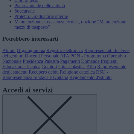
Libri di testo
Piano annuale delle attività
Succursale
Protetto: Graduatorie interne
Manutenzione e assistenza tecnica, opzione “Manutenzione
mezzi di trasporto”
Potrebbero interessarti
Alunni
Organigramma
Registro elettronico
Rappresentanti di classe
dei genitori
Docenti
Personale ATA
PON - Programma Operativo
Nazionale
Presidenza
Palestra
Pagamenti
Domande frequenti
Educazione Tecnica
Genitori
Gita scolastica
Albo
Rappresentante
degli studenti
Recupero debiti
Religione cattolica
RSU -
Rappresentanza Sindacale Unitaria
Regolamento d'istituto
Accedi ai servizi