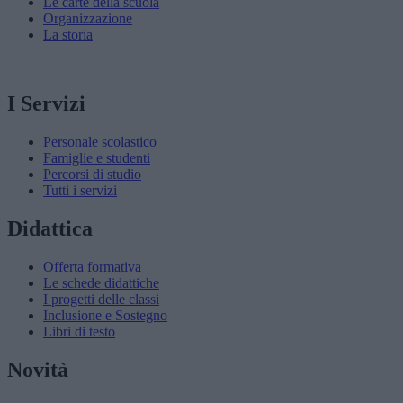
Le carte della scuola
Organizzazione
La storia
I Servizi
Personale scolastico
Famiglie e studenti
Percorsi di studio
Tutti i servizi
Didattica
Offerta formativa
Le schede didattiche
I progetti delle classi
Inclusione e Sostegno
Libri di testo
Novità