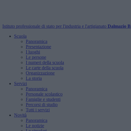
Istituto professionale di stato per l'industria e l'artigianato
Dalmazio B
Scuola
Panoramica
Presentazione
I luoghi
Le persone
I numeri della scuola
Le carte della scuola
Organizzazione
La storia
Servizi
Panoramica
Personale scolastico
Famiglie e studenti
Percorsi di studio
Tutti i servizi
Novità
Panoramica
Le notizie
Le circolari