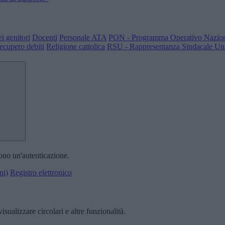
i genitori
Docenti
Personale ATA
PON - Programma Operativo Nazio
ecupero debiti
Religione cattolica
RSU - Rappresentanza Sindacale Uni
dono un'autenticazione.
ni)
Registro elettronico
isualizzare circolari e altre funzionalità.