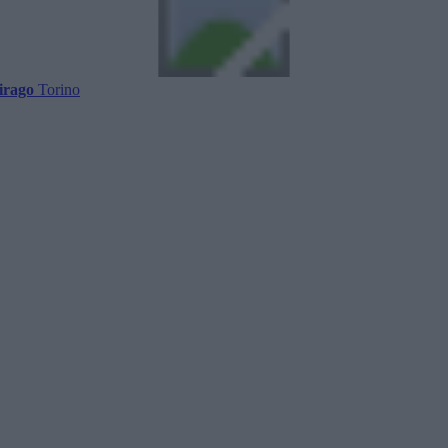
irago
Torino