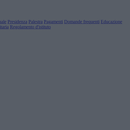
nale
Presidenza
Palestra
Pagamenti
Domande frequenti
Educazione
taria
Regolamento d'istituto