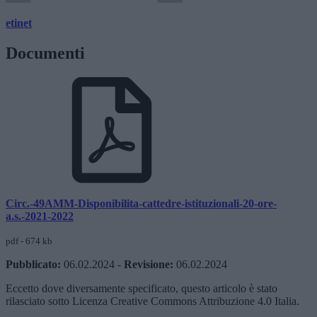
etinet
Documenti
Circ.-49AMM-Disponibilita-cattedre-istituzionali-20-ore-
a.s.-2021-2022
pdf - 674 kb
Pubblicato:
06.02.2024
-
Revisione:
06.02.2024
Eccetto dove diversamente specificato, questo articolo è stato
rilasciato sotto Licenza Creative Commons Attribuzione 4.0 Italia.