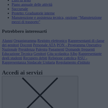
Libri di testo
Piano annuale delle attività
Succursale
Protetto: Graduatorie interne
Manutenzione e assistenza tecnica, opzione “Manutenzione
mezzi di trasporto”
Potrebbero interessarti
Alunni
Organigramma
Registro elettronico
Rappresentanti di classe
dei genitori
Docenti
Personale ATA
PON - Programma Operativo
Nazionale
Presidenza
Palestra
Pagamenti
Domande frequenti
Educazione Tecnica
Genitori
Gita scolastica
Albo
Rappresentante
degli studenti
Recupero debiti
Religione cattolica
RSU -
Rappresentanza Sindacale Unitaria
Regolamento d'istituto
Accedi ai servizi