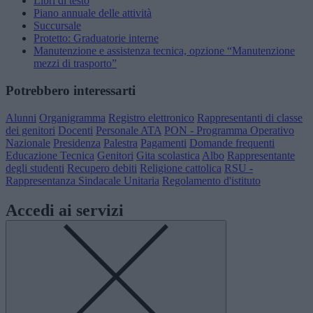
Libri di testo
Piano annuale delle attività
Succursale
Protetto: Graduatorie interne
Manutenzione e assistenza tecnica, opzione “Manutenzione
mezzi di trasporto”
Potrebbero interessarti
Alunni
Organigramma
Registro elettronico
Rappresentanti di classe
dei genitori
Docenti
Personale ATA
PON - Programma Operativo
Nazionale
Presidenza
Palestra
Pagamenti
Domande frequenti
Educazione Tecnica
Genitori
Gita scolastica
Albo
Rappresentante
degli studenti
Recupero debiti
Religione cattolica
RSU -
Rappresentanza Sindacale Unitaria
Regolamento d'istituto
Accedi ai servizi