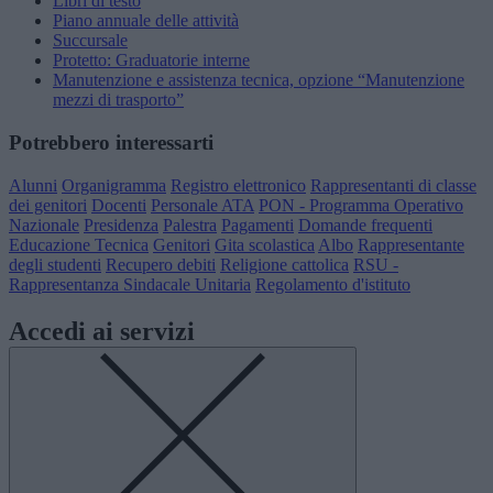
Libri di testo
Piano annuale delle attività
Succursale
Protetto: Graduatorie interne
Manutenzione e assistenza tecnica, opzione “Manutenzione
mezzi di trasporto”
Potrebbero interessarti
Alunni
Organigramma
Registro elettronico
Rappresentanti di classe
dei genitori
Docenti
Personale ATA
PON - Programma Operativo
Nazionale
Presidenza
Palestra
Pagamenti
Domande frequenti
Educazione Tecnica
Genitori
Gita scolastica
Albo
Rappresentante
degli studenti
Recupero debiti
Religione cattolica
RSU -
Rappresentanza Sindacale Unitaria
Regolamento d'istituto
Accedi ai servizi