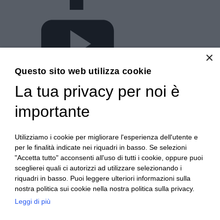
×
Questo sito web utilizza cookie
La tua privacy per noi è
importante
Utilizziamo i cookie per migliorare l'esperienza dell'utente e
per le finalità indicate nei riquadri in basso. Se selezioni
"Accetta tutto" acconsenti all'uso di tutti i cookie, oppure puoi
Indirizzo:
Corso Novara, 65 - Torino
sceglierei quali ci autorizzi ad utilizzare selezionando i
riquadri in basso. Puoi leggere ulteriori informazioni sulla
Centralino:
0112482089
nostra politica sui cookie nella nostra politica sulla privacy.
Email:
tori04000l@istruzione.it
Leggi di più
Posta elettronica certificata (PEC):
tori04000l@pec.istruzione.it