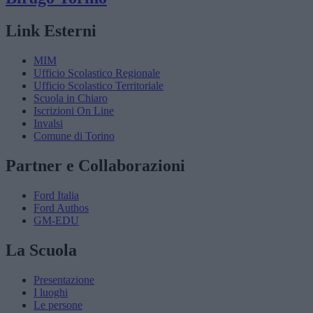
Link Esterni
MIM
Ufficio Scolastico Regionale
Ufficio Scolastico Territoriale
Scuola in Chiaro
Iscrizioni On Line
Invalsi
Comune di Torino
Partner e Collaborazioni
Ford Italia
Ford Authos
GM-EDU
La Scuola
Presentazione
I luoghi
Le persone