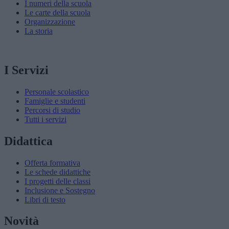
I numeri della scuola
Le carte della scuola
Organizzazione
La storia
I Servizi
Personale scolastico
Famiglie e studenti
Percorsi di studio
Tutti i servizi
Didattica
Offerta formativa
Le schede didattiche
I progetti delle classi
Inclusione e Sostegno
Libri di testo
Novità