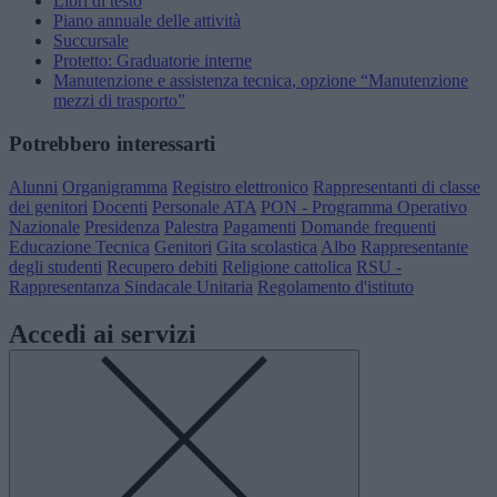
Libri di testo
Piano annuale delle attività
Succursale
Protetto: Graduatorie interne
Manutenzione e assistenza tecnica, opzione “Manutenzione
mezzi di trasporto”
Potrebbero interessarti
Alunni
Organigramma
Registro elettronico
Rappresentanti di classe
dei genitori
Docenti
Personale ATA
PON - Programma Operativo
Nazionale
Presidenza
Palestra
Pagamenti
Domande frequenti
Educazione Tecnica
Genitori
Gita scolastica
Albo
Rappresentante
degli studenti
Recupero debiti
Religione cattolica
RSU -
Rappresentanza Sindacale Unitaria
Regolamento d'istituto
Accedi ai servizi