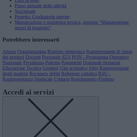
Libri di testo
Piano annuale delle attività
Succursale
Protetto: Graduatorie interne
Manutenzione e assistenza tecnica, opzione “Manutenzione
mezzi di trasporto”
Potrebbero interessarti
Alunni
Organigramma
Registro elettronico
Rappresentanti di classe
dei genitori
Docenti
Personale ATA
PON - Programma Operativo
Nazionale
Presidenza
Palestra
Pagamenti
Domande frequenti
Educazione Tecnica
Genitori
Gita scolastica
Albo
Rappresentante
degli studenti
Recupero debiti
Religione cattolica
RSU -
Rappresentanza Sindacale Unitaria
Regolamento d'istituto
Accedi ai servizi