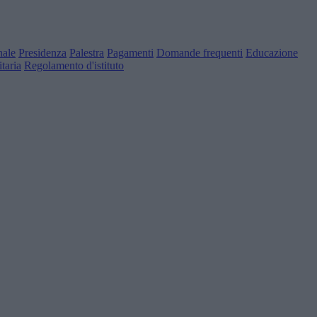
nale
Presidenza
Palestra
Pagamenti
Domande frequenti
Educazione
taria
Regolamento d'istituto