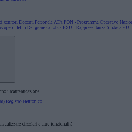
i genitori
Docenti
Personale ATA
PON - Programma Operativo Nazio
ecupero debiti
Religione cattolica
RSU - Rappresentanza Sindacale Uni
dono un'autenticazione.
ni)
Registro elettronico
isualizzare circolari e altre funzionalità.