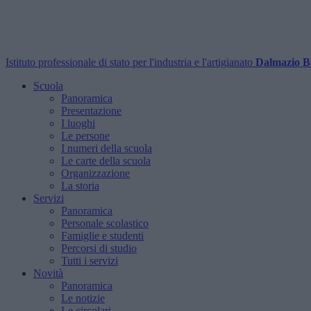
Istituto professionale di stato per l'industria e l'artigianato
Dalmazio B
Scuola
Panoramica
Presentazione
I luoghi
Le persone
I numeri della scuola
Le carte della scuola
Organizzazione
La storia
Servizi
Panoramica
Personale scolastico
Famiglie e studenti
Percorsi di studio
Tutti i servizi
Novità
Panoramica
Le notizie
Le circolari