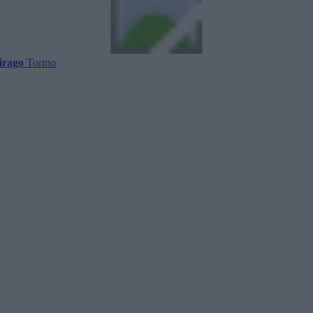
irago
Torino