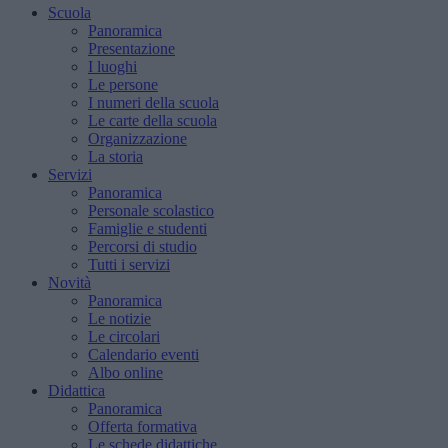
Scuola
Panoramica
Presentazione
I luoghi
Le persone
I numeri della scuola
Le carte della scuola
Organizzazione
La storia
Servizi
Panoramica
Personale scolastico
Famiglie e studenti
Percorsi di studio
Tutti i servizi
Novità
Panoramica
Le notizie
Le circolari
Calendario eventi
Albo online
Didattica
Panoramica
Offerta formativa
Le schede didattiche