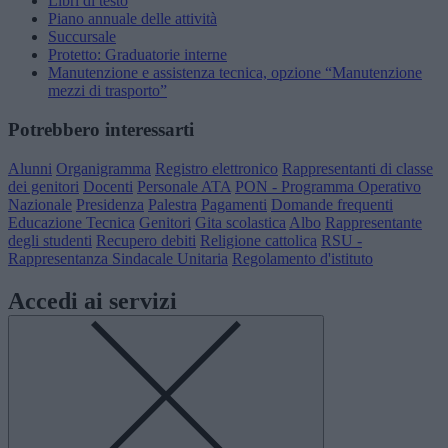
Libri di testo
Piano annuale delle attività
Succursale
Protetto: Graduatorie interne
Manutenzione e assistenza tecnica, opzione “Manutenzione
mezzi di trasporto”
Potrebbero interessarti
Alunni
Organigramma
Registro elettronico
Rappresentanti di classe
dei genitori
Docenti
Personale ATA
PON - Programma Operativo
Nazionale
Presidenza
Palestra
Pagamenti
Domande frequenti
Educazione Tecnica
Genitori
Gita scolastica
Albo
Rappresentante
degli studenti
Recupero debiti
Religione cattolica
RSU -
Rappresentanza Sindacale Unitaria
Regolamento d'istituto
Accedi ai servizi