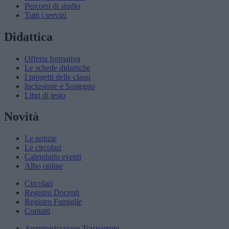
Percorsi di studio
Tutti i servizi
Didattica
Offerta formativa
Le schede didattiche
I progetti delle classi
Inclusione e Sostegno
Libri di testo
Novità
Le notizie
Le circolari
Calendario eventi
Albo online
Circolari
Registro Docenti
Registro Famiglie
Contatti
Amministrazione Trasparente