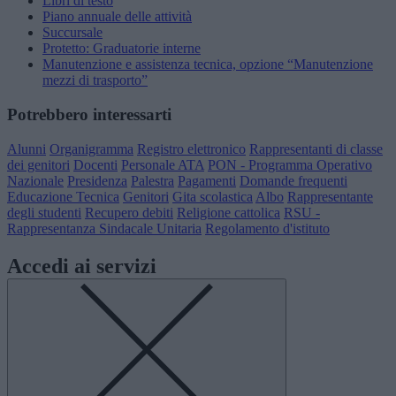
Libri di testo
Piano annuale delle attività
Succursale
Protetto: Graduatorie interne
Manutenzione e assistenza tecnica, opzione “Manutenzione
mezzi di trasporto”
Potrebbero interessarti
Alunni
Organigramma
Registro elettronico
Rappresentanti di classe
dei genitori
Docenti
Personale ATA
PON - Programma Operativo
Nazionale
Presidenza
Palestra
Pagamenti
Domande frequenti
Educazione Tecnica
Genitori
Gita scolastica
Albo
Rappresentante
degli studenti
Recupero debiti
Religione cattolica
RSU -
Rappresentanza Sindacale Unitaria
Regolamento d'istituto
Accedi ai servizi