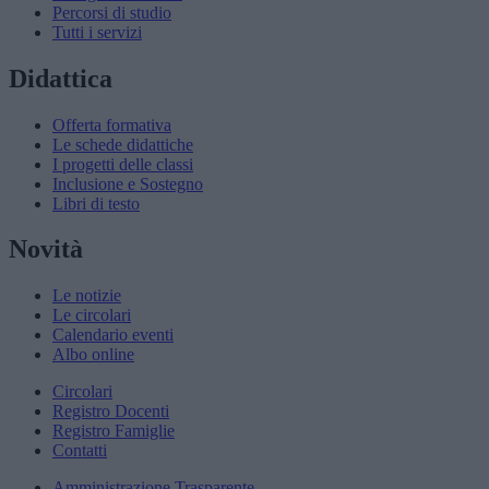
Percorsi di studio
Tutti i servizi
Didattica
Offerta formativa
Le schede didattiche
I progetti delle classi
Inclusione e Sostegno
Libri di testo
Novità
Le notizie
Le circolari
Calendario eventi
Albo online
Circolari
Registro Docenti
Registro Famiglie
Contatti
Amministrazione Trasparente