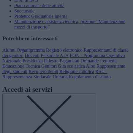
Libri di testo
Piano annuale delle attività
Succursale
Protetto: Graduatorie interne
Manutenzione e assistenza tecnica, opzione “Manutenzione
mezzi di trasporto”
Potrebbero interessarti
Alunni
Organigramma
Registro elettronico
Rappresentanti di classe
dei genitori
Docenti
Personale ATA
PON - Programma Operativo
Nazionale
Presidenza
Palestra
Pagamenti
Domande frequenti
Educazione Tecnica
Genitori
Gita scolastica
Albo
Rappresentante
degli studenti
Recupero debiti
Religione cattolica
RSU -
Rappresentanza Sindacale Unitaria
Regolamento d'istituto
Accedi ai servizi