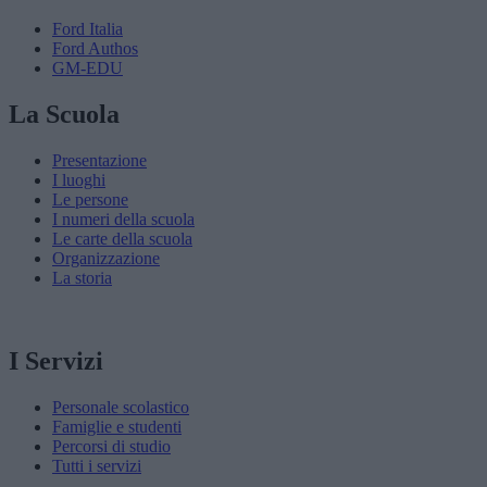
Ford Italia
Ford Authos
GM-EDU
La Scuola
Presentazione
I luoghi
Le persone
I numeri della scuola
Le carte della scuola
Organizzazione
La storia
I Servizi
Personale scolastico
Famiglie e studenti
Percorsi di studio
Tutti i servizi