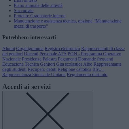
Libri di testo
Piano annuale delle attività
Succursale
Protetto: Graduatorie interne
Manutenzione e assistenza tecnica, opzione “Manutenzione
mezzi di trasporto”
Potrebbero interessarti
Alunni
Organigramma
Registro elettronico
Rappresentanti di classe
dei genitori
Docenti
Personale ATA
PON - Programma Operativo
Nazionale
Presidenza
Palestra
Pagamenti
Domande frequenti
Educazione Tecnica
Genitori
Gita scolastica
Albo
Rappresentante
degli studenti
Recupero debiti
Religione cattolica
RSU -
Rappresentanza Sindacale Unitaria
Regolamento d'istituto
Accedi ai servizi