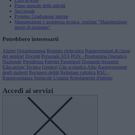
Libri di testo
Piano annuale delle attività
Succursale
Protetto: Graduatorie interne
Manutenzione e assistenza tecnica, opzione “Manutenzione
mezzi di trasporto”
Potrebbero interessarti
Alunni
Organigramma
Registro elettronico
Rappresentanti di classe
dei genitori
Docenti
Personale ATA
PON - Programma Operativo
Nazionale
Presidenza
Palestra
Pagamenti
Domande frequenti
Educazione Tecnica
Genitori
Gita scolastica
Albo
Rappresentante
degli studenti
Recupero debiti
Religione cattolica
RSU -
Rappresentanza Sindacale Unitaria
Regolamento d'istituto
Accedi ai servizi