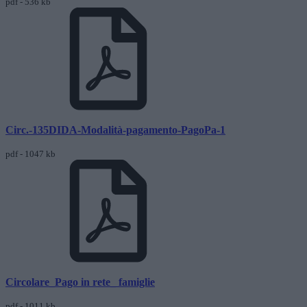
pdf - 536 kb
Circ.-135DIDA-Modalità-pagamento-PagoPa-1
pdf - 1047 kb
Circolare_Pago in rete_ famiglie
pdf - 1011 kb