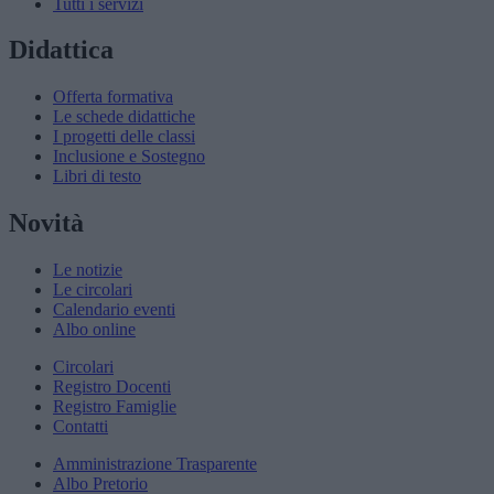
Tutti i servizi
Didattica
Offerta formativa
Le schede didattiche
I progetti delle classi
Inclusione e Sostegno
Libri di testo
Novità
Le notizie
Le circolari
Calendario eventi
Albo online
Circolari
Registro Docenti
Registro Famiglie
Contatti
Amministrazione Trasparente
Albo Pretorio